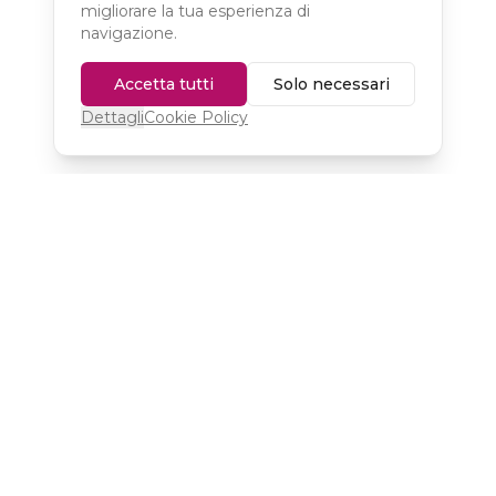
migliorare la tua esperienza di
navigazione.
Accetta tutti
Solo necessari
Dettagli
Cookie Policy
Il tuo partner di fiducia per materiali DTF e DTF UV di alta
qualità.